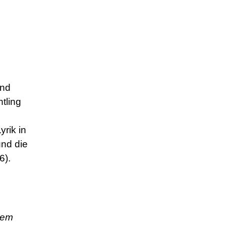
und
htling
yrik in
und die
6).
 dem