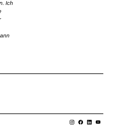
. Ich
e
r
dann