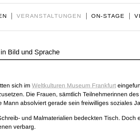
EN
VERANSTALTUNGEN
ON-STAGE
V
l
in Bild und Sprache
tten sich im
Weltkulturen Museum Frankfurt
eingefun
zusetzen. Die Frauen, sämtlich Teilnehmerinnen d
ge Mann absolviert gerade sein freiwilliges soziales
chreib- und Malmaterialien bedeckten Tisch. Doch es 
ienen verbarg.